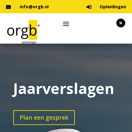
info@orgb.nl
Opleidingen


Jaarverslagen
Plan een gesprek