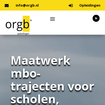
info@orgb.nl
Opleidingen


Maatwerk
mbo-
trajecten voor
scholen,