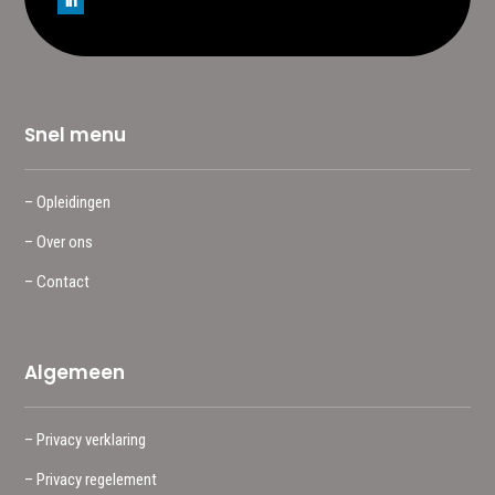
Snel menu
– Opleidingen
– Over ons
– Contact
Algemeen
– Privacy verklaring
– Privacy regelement