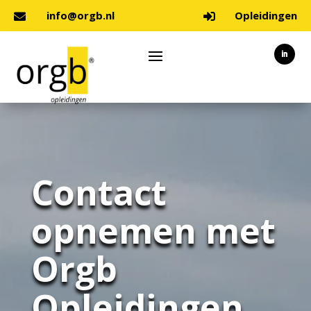
info@orgb.nl
Opleidingen


Contact
opnemen met
Orgb
Opleidingen